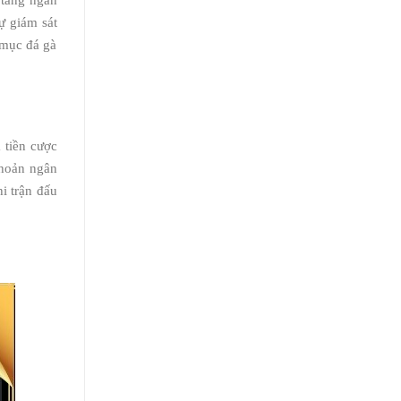
ự giám sát
 mục đá gà
 tiền cược
khoản ngân
i trận đấu