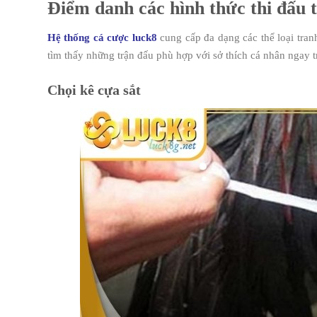
Điểm danh các hình thức thi đấu 
Hệ thống cá cược luck8
cung cấp đa dạng các thể loại tran
tìm thấy những trận đấu phù hợp với sở thích cá nhân ngay t
Chọi kê cựa sắt