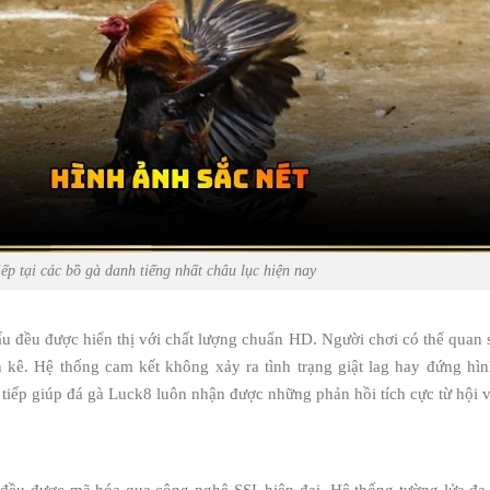
ếp tại các bồ gà danh tiếng nhất châu lục hiện nay
ấu đều được hiển thị với chất lượng chuẩn HD. Người chơi có thể quan s
n kê. Hệ thống cam kết không xảy ra tình trạng giật lag hay đứng hì
 tiếp giúp đá gà Luck8 luôn nhận được những phản hồi tích cực từ hội 
g đều được mã hóa qua công nghệ SSL hiện đại. Hệ thống tường lửa đa