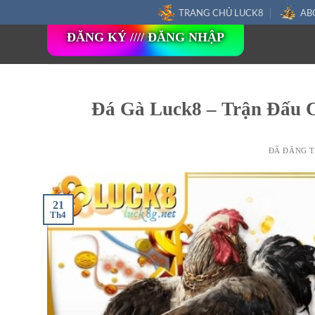
Chuyển
TRANG CHỦ LUCK8
AB
đến
ĐĂNG KÝ ////
ĐĂNG NHẬP
nội
dung
Đá Gà Luck8 – Trận Đấu C
ĐÃ ĐĂNG 
21
Th4