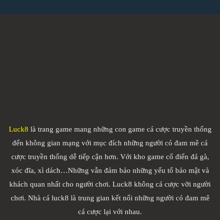
Luck8
là trang game mang những con game cá cược truyền thống
đến không gian mạng với mục đích những người có đam mê cá
cược truyền thống dễ tiếp cận hơn. Với kho game cổ điển đá gà,
xóc đĩa, xì dách…Những vẫn đảm bảo những yếu tố bảo mật và
khách quan nhất cho người chơi.
Luck8 không cá cược vỡi người
chơi. Nhà cá luck8 là trung gian kết nối những người có đam mê
cá cược lại với nhau.