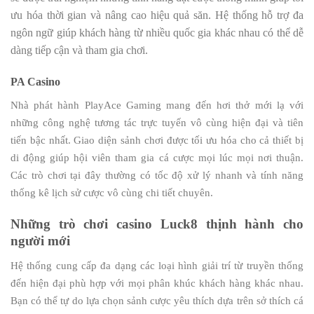
ưu hóa thời gian và nâng cao hiệu quả săn. Hệ thống hỗ trợ đa
ngôn ngữ giúp khách hàng từ nhiều quốc gia khác nhau có thể dễ
dàng tiếp cận và tham gia chơi.
PA Casino
Nhà phát hành PlayAce Gaming mang đến hơi thở mới lạ với
những công nghệ tương tác trực tuyến vô cùng hiện đại và tiên
tiến bậc nhất. Giao diện sảnh chơi được tối ưu hóa cho cả thiết bị
di động giúp hội viên tham gia cá cược mọi lúc mọi nơi thuận.
Các trò chơi tại đây thường có tốc độ xử lý nhanh và tính năng
thống kê lịch sử cược vô cùng chi tiết chuyên.
Những trò chơi casino Luck8 thịnh hành cho
người mới
Hệ thống cung cấp đa dạng các loại hình giải trí từ truyền thống
đến hiện đại phù hợp với mọi phân khúc khách hàng khác nhau.
Bạn có thể tự do lựa chọn sảnh cược yêu thích dựa trên sở thích cá